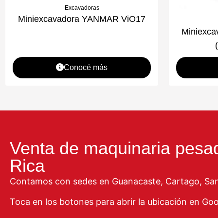
Excavadoras
Miniexcavadora YANMAR ViO17
Miniexc
Conocé más
Venta de maquinaria pesa
Rica
Contamos con sedes en Guanacaste, Cartago, San 
Toca en los botones para abrir la ubicación en Go