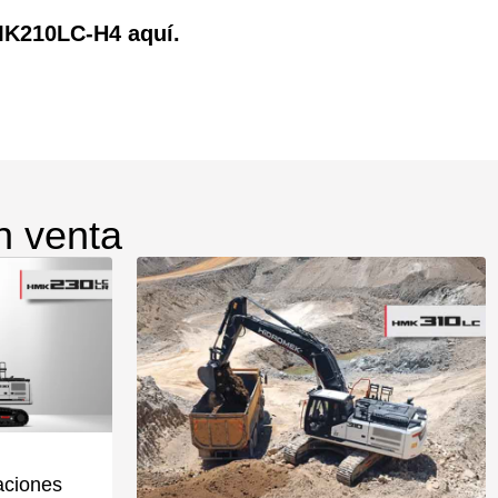
MK210LC-H4 aquí.
n venta
aciones