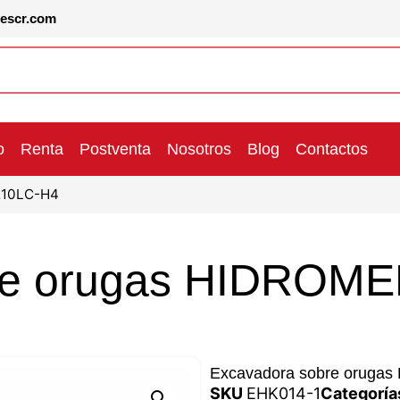
lescr.com
o
Renta
Postventa
Nosotros
Blog
Contactos
210LC-H4
bre orugas HIDROM
Excavadora sobre oruga
SKU
EHK014-1
Categoría