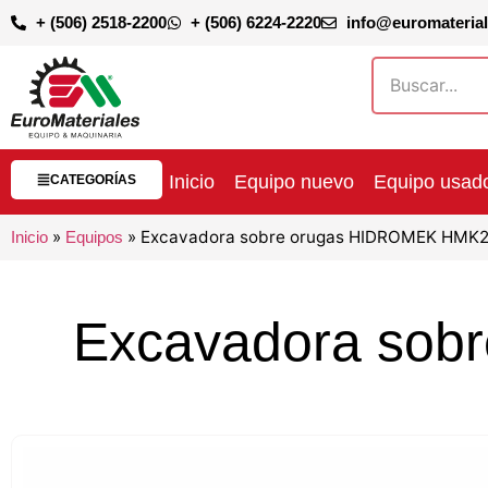
+ (506) 2518-2200
+ (506) 6224-2220
info@euromateria
Inicio
Equipo nuevo
Equipo usad
CATEGORÍAS
»
»
Excavadora sobre orugas HIDROMEK HMK
Inicio
Equipos
Excavadora so