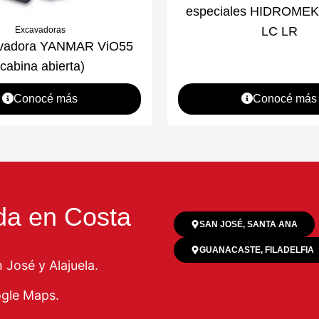
especiales HIDROME
LC LR
Excavadoras
avadora YANMAR ViO55
(cabina abierta)
Conocé más
Conocé más
da en Costa
SAN JOSÉ, SANTA ANA
GUANACASTE, FILADELFIA
José y Alajuela.
ogle Maps.