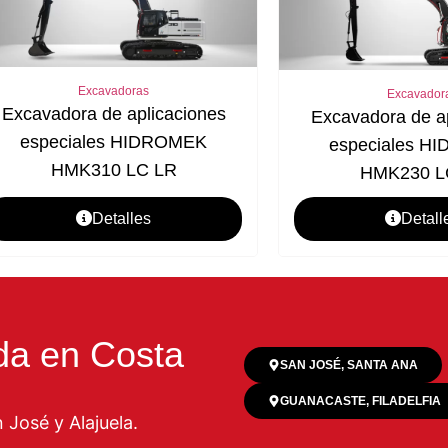
Excavadoras
Excavador
Excavadora de aplicaciones
Excavadora de a
especiales HIDROMEK
especiales H
HMK310 LC LR
HMK230 L
Detalles
Detall
da en Costa
SAN JOSÉ, SANTA ANA
GUANACASTE, FILADELFIA
José y Alajuela.