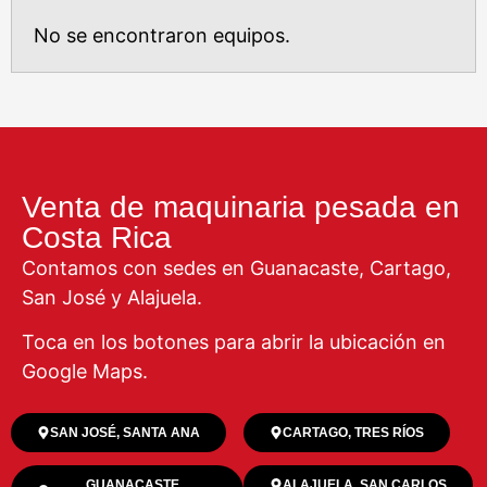
No se encontraron equipos.
Venta de maquinaria pesada en
Costa Rica
Contamos con sedes en Guanacaste, Cartago,
San José y Alajuela.
Toca en los botones para abrir la ubicación en
Google Maps.
SAN JOSÉ, SANTA ANA
CARTAGO, TRES RÍOS
GUANACASTE,
ALAJUELA, SAN CARLOS