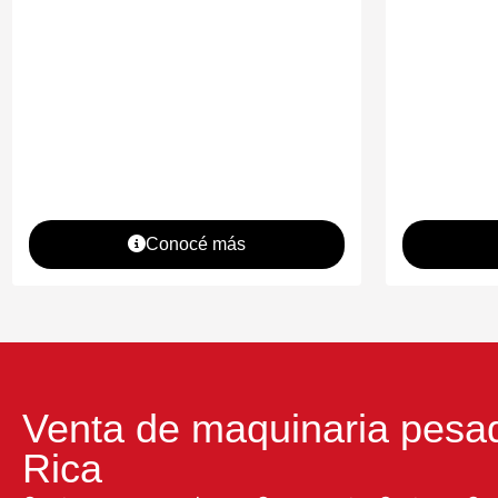
Conocé más
Venta de maquinaria pesa
Rica