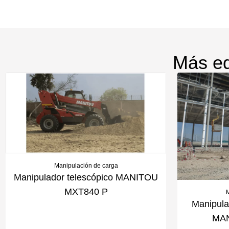
Más eq
Manipulación de carga
Manipulador telescópico MANITOU
MXT840 P
M
Manipulad
MA