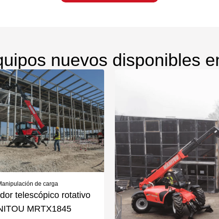
uipos nuevos disponibles e
anipulación de carga
or telescópico rotativo
NITOU MRTX1845