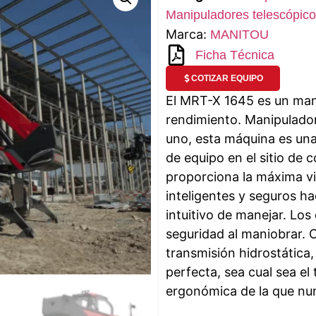
Manipuladores telescópico
Marca:
MANITOU
Ficha Técnica
COTIZAR EQUIPO
El MRT-X 1645 es un mani
rendimiento. Manipulador
uno, esta máquina es una
de equipo en el sitio de 
proporciona la máxima vis
inteligentes y seguros ha
intuitivo de manejar. Los 
seguridad al maniobrar. 
transmisión hidrostática
perfecta, sea cual sea e
ergonómica de la que nun