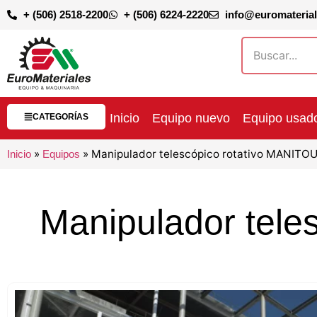
+ (506) 2518-2200
+ (506) 6224-2220
info@euromateria
Inicio
Equipo nuevo
Equipo usad
CATEGORÍAS
»
»
Manipulador telescópico rotativo MANIT
Inicio
Equipos
Manipulador tel