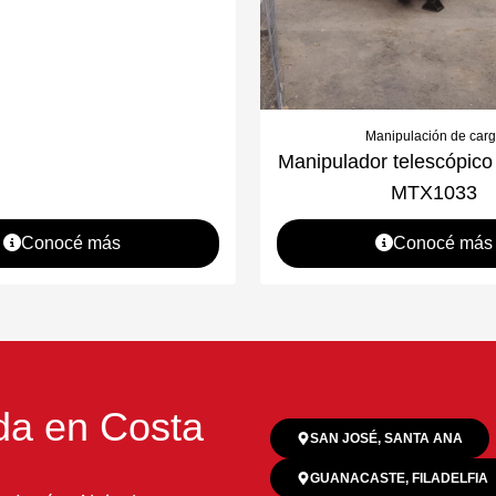
Manipulación de car
Manipulador telescópi
MTX1033
Conocé más
Conocé más
da en Costa
SAN JOSÉ, SANTA ANA
GUANACASTE, FILADELFIA