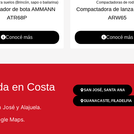
a suelos (Brincón, sapo o bailarina)
Compactadoras de rodi
ador de bota AMMANN
Compactadora de lan
ATR68P
ARW65
Conocé más
Conocé más
da en Costa
SAN JOSÉ, SANTA ANA
GUANACASTE, FILADELFIA
José y Alajuela.
ogle Maps.