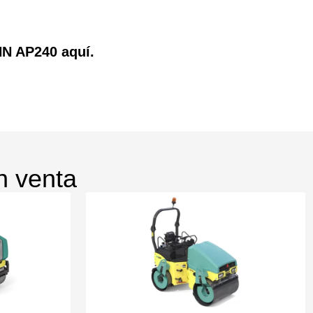
N AP240 aquí.
n venta