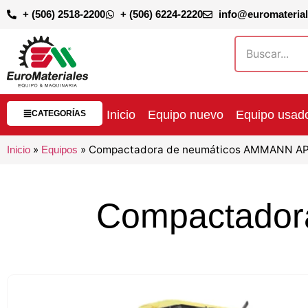
+ (506) 2518-2200
+ (506) 6224-2220
info@euromateria
Inicio
Equipo nuevo
Equipo usad
CATEGORÍAS
»
»
Compactadora de neumáticos AMMANN A
Inicio
Equipos
Compactador