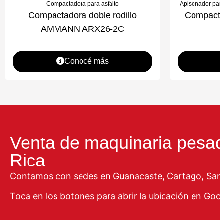
Compactadora para asfalto
Apisonador par
Compactadora doble rodillo
Compact
AMMANN ARX26-2C
Conocé más
Venta de maquinaria pesa
Rica
Contamos con sedes en Guanacaste, Cartago, San 
Toca en los botones para abrir la ubicación en Go