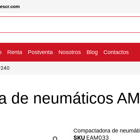
lescr.com
o
Renta
Postventa
Nosotros
Blog
Contactos
P240
a de neumáticos 
Compactadora de neumát
SKU
EAM033